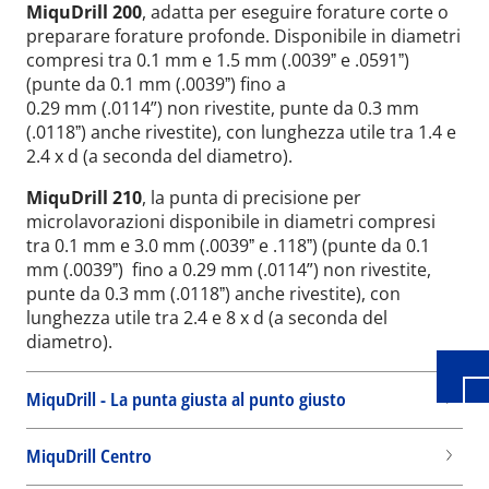
MiquDrill 200
, adatta per eseguire forature corte o
preparare forature profonde. Disponibile in diametri
compresi tra 0.1 mm e 1.5 mm (.0039ˮ e .0591ˮ)
(punte da 0.1 mm (.0039ˮ) fino a
0.29 mm (.0114”) non rivestite, punte da 0.3 mm
(.0118ˮ) anche rivestite), con lunghezza utile tra 1.4 e
2.4 x d (a seconda del diametro).
MiquDrill 210
, la punta di precisione per
microlavorazioni disponibile in diametri compresi
tra 0.1 mm e 3.0 mm (.0039ˮ e .118ˮ) (punte da 0.1
Wid
mm (.0039ˮ) fino a 0.29 mm (.0114”) non rivestite,
punte da 0.3 mm (.0118ˮ) anche rivestite), con
lunghezza utile tra 2.4 e 8 x d (a seconda del
diametro).
MiquDrill - La punta giusta al punto giusto
MiquDrill Centro