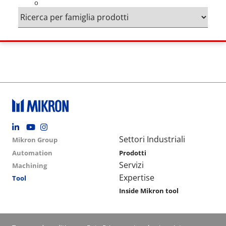
o
Footer social
Group menu
Main navigation
Settori Industriali
Mikron Group
Automation
Prodotti
Servizi
Machining
Expertise
Tool
Inside Mikron tool
Conditions footer menu