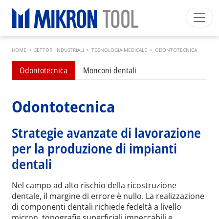
Skip to main content
Breadcrumb
Mikron Group
Automation
Machining
Tool
HOME
>
SETTORI INDUSTRIALI
>
TECNOLOGIA MEDICALE
>
ODONTOTECNICA
Italiano
Area riservata
Download
Submenu industries
Odontotecnica
Monconi dentali
Main navigation
SETTORI INDUSTRIALI
PRODOTTI
Odontotecnica
SERVIZI
Strategie avanzate di lavorazione
EXPERTISE
per la produzione di impianti
INSIDE MIKRON TOOL
dentali
Nel campo ad alto rischio della ricostruzione
dentale, il margine di errore è nullo. La realizzazione
di componenti dentali richiede fedeltà a livello
micron, topografie superficiali impeccabili e