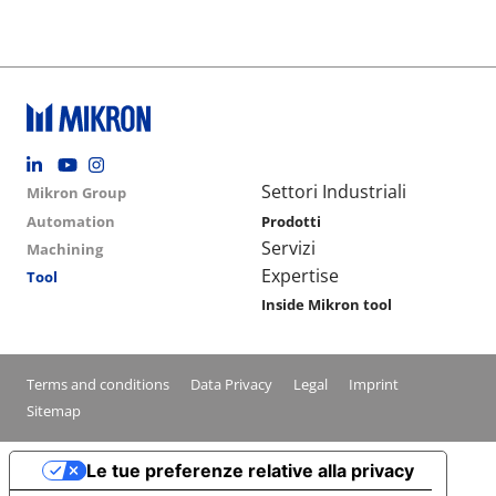
Footer social
Group menu
Main navigation
Settori Industriali
Mikron Group
Automation
Prodotti
Servizi
Machining
Expertise
Tool
Inside Mikron tool
Conditions footer menu
Terms and conditions
Data Privacy
Legal
Imprint
Sitemap
Le tue preferenze relative alla privacy