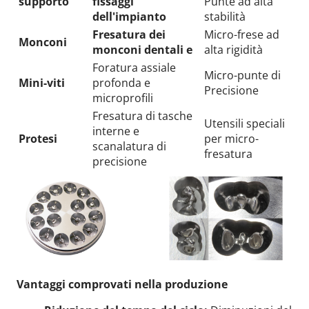
supporto
fissaggi
Punte ad alta
dell'impianto
stabilità
Fresatura dei
Micro-frese ad
Monconi
monconi dentali e
alta rigidità
Foratura assiale
Micro-punte di
Mini-viti
profonda e
Precisione
microprofili
Fresatura di tasche
Utensili speciali
interne e
Protesi
per micro-
scanalatura di
fresatura
precisione
Vantaggi comprovati nella produzione