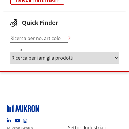
TROVA IL TUO UTENSILE
Quick Finder
Ricerca per no. articolo
o
Footer social
Group menu
Main navigation
Settori Industriali
Mikron Group