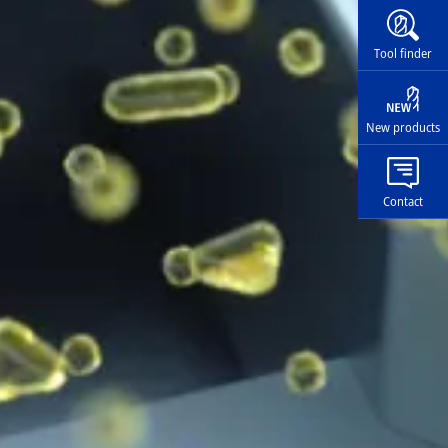
Widg
Tool finder
New products
Contact