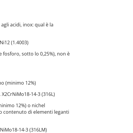
agli acidi, inox: qual è la
rNi12 (1.4003)
 fosforo, sotto lo 0,25%), non è
omo (minimo 12%)
s. X2CrNiMo18-14-3 (316L)
minimo 12%) o nichel
o contenuto di elementi leganti
CrNiMo18-14-3 (316LM)