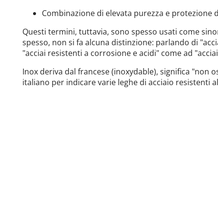
Combinazione di elevata purezza e protezione d
Questi termini, tuttavia, sono spesso usati come sinon
spesso, non si fa alcuna distinzione: parlando di "acci
"acciai resistenti a corrosione e acidi" come ad "acciai
Inox deriva dal francese (inoxydable), significa "non os
italiano per indicare varie leghe di acciaio resistenti al
Le proprietà
La sfida
La soluzione