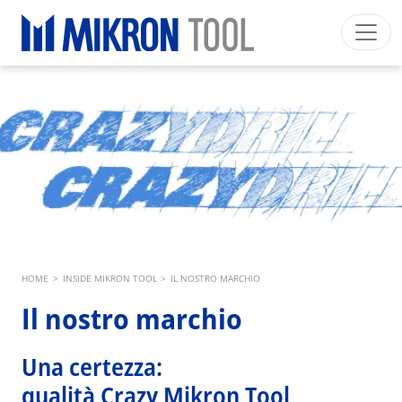
Skip to main content
Mikron Group
Automation
Machining
Tool
Italiano
Area riservata
Download
Main navigation
SETTORI INDUSTRIALI
PRODOTTI
SERVIZI
EXPERTISE
Breadcrumb
HOME
>
INSIDE MIKRON TOOL
>
IL NOSTRO MARCHIO
INSIDE MIKRON TOOL
Il nostro marchio
Una certezza:
qualità Crazy Mikron Tool