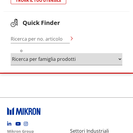
TROVA IL TUO UTENSILE
Quick Finder
Ricerca per no. articolo
o
Footer social
Group menu
Main navigation
Settori Industriali
Mikron Group