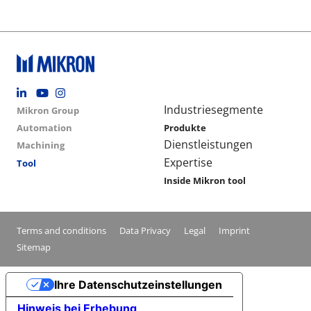
Footer social
Group menu
Main navigation
Industriesegmente
Mikron Group
Automation
Produkte
Dienstleistungen
Machining
Expertise
Tool
Inside Mikron tool
Conditions footer menu
Terms and conditions
Data Privacy
Legal
Imprint
Sitemap
Ihre Datenschutzeinstellungen
Hinweis bei Erhebung