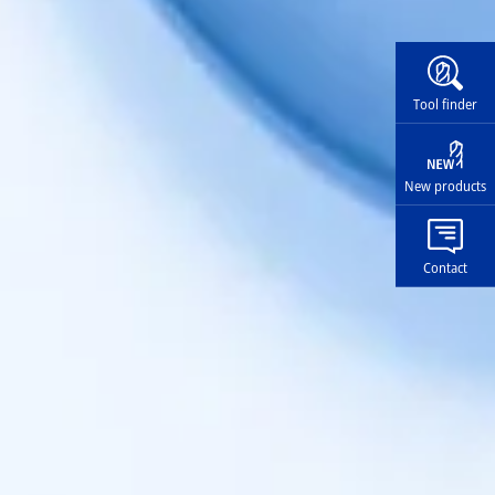
Widg
Tool finder
New products
Contact