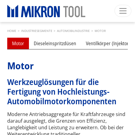
Skip to main content
Breadcrumb
Mikron Group
Automation
Machining
Tool
HOME
>
INDUSTRIESEGMENTE
>
AUTOMOBILINDUSTRIE
>
MOTOR
Deutsch
Mein Konto
Download
Submenu industries
Motor
Dieseleinspritzdüsen
Ventilkörper (Injektoren
Main navigation
INDUSTRIESEGMENTE
PRODUKTE
Motor
DIENSTLEISTUNGEN
Werkzeuglösungen für die
EXPERTISE
Fertigung von Hochleistungs-
INSIDE MIKRON TOOL
Automobilmotorkomponenten
Moderne Antriebsaggregate für Kraftfahrzeuge sind
darauf ausgelegt, die Grenzen von Effizienz,
Langlebigkeit und Leistung zu erweitern. Ob bei der
Weiterentwicklung traditioneller