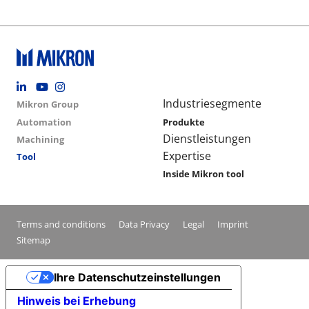
Footer social
Group menu
Main navigation
Industriesegmente
Mikron Group
Automation
Produkte
Dienstleistungen
Machining
Expertise
Tool
Inside Mikron tool
Conditions footer menu
Terms and conditions
Data Privacy
Legal
Imprint
Sitemap
Ihre Datenschutzeinstellungen
Hinweis bei Erhebung