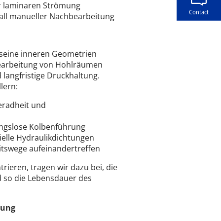
er laminaren Strömung
Contact
all manueller Nachbearbeitung
 seine inneren Geometrien
bearbeitung von Hohlräumen
 langfristige Druckhaltung.
lern:
eradheit und
ungslose Kolbenführung
ielle Hydraulikdichtungen
itswege aufeinandertreffen
ieren, tragen wir dazu bei, die
d so die Lebensdauer des
gung