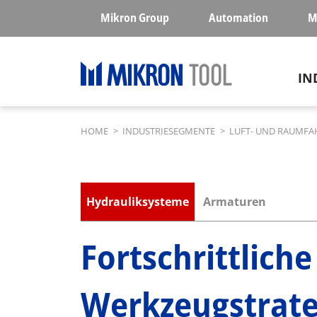
Skip to main content
Mikron Group
Automation
M
Ma
IN
Breadcrumb
HOME
>
INDUSTRIESEGMENTE
>
LUFT- UND RAUMFA
Submenu industries
Hydrauliksysteme
Armaturen
Fortschrittliche
Werkzeugstrat