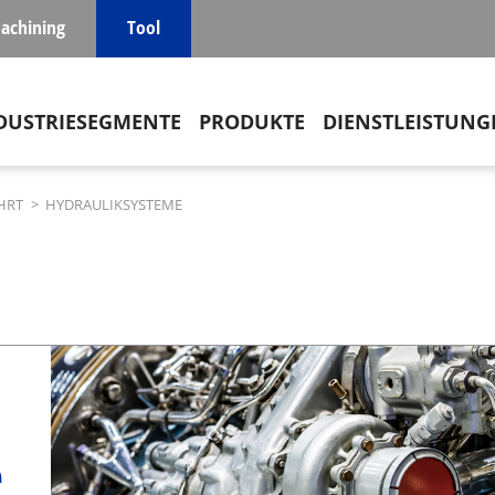
achining
Tool
in navigation
DUSTRIESEGMENTE
PRODUKTE
DIENSTLEISTUNG
HRT
>
HYDRAULIKSYSTEME
e