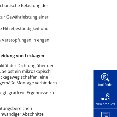
echanische Belastung des
zur Gewährleistung einer
e Hitzebeständigkeit und
 Verstopfungen in engen
meidung von Leckagen
lität der Dichtung über den
. Selbst ein mikroskopisch
Widg
eckageweg schaffen, eine
gsgemäße Montage verhindern.
Tool finder
gt, gratfreie Ergebnisse zu
New products
chtungsbereichen
nnwandiger Abschnitte