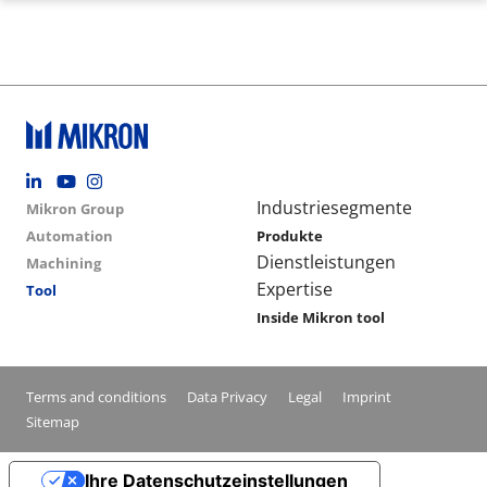
Footer social
Group menu
Main navigation
Industriesegmente
Mikron Group
Automation
Produkte
Dienstleistungen
Machining
Expertise
Tool
Inside Mikron tool
Conditions footer menu
Terms and conditions
Data Privacy
Legal
Imprint
Sitemap
Ihre Datenschutzeinstellungen