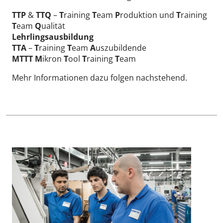
TTP
&
TTQ
–
T
raining
T
eam
P
roduktion und
T
raining
T
eam
Q
ualität
Lehrlingsausbildung
TTA
–
T
raining
T
eam
A
uszubildende
MTTT
M
ikron
T
ool
T
raining
T
eam
Mehr Informationen dazu folgen nachstehend.