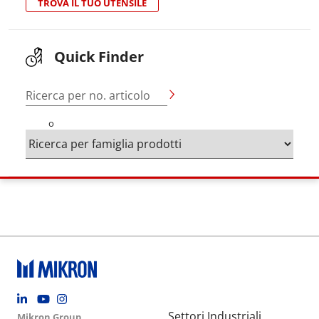
TROVA IL TUO UTENSILE
Quick Finder
Ricerca per no. articolo
o
Footer social
Group menu
Main navigation
Settori Industriali
Mikron Group