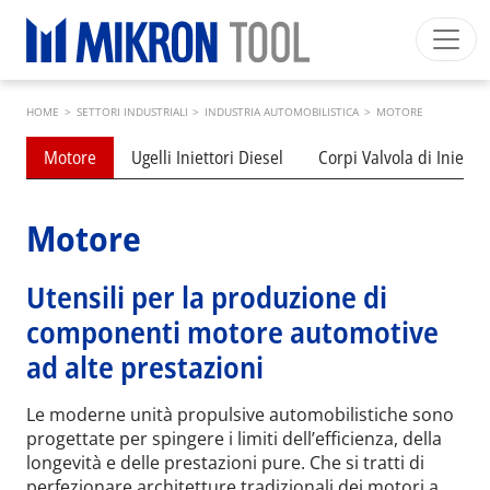
Skip to main content
Breadcrumb
Mikron Group
Automation
Machining
Tool
HOME
>
SETTORI INDUSTRIALI
>
INDUSTRIA AUTOMOBILISTICA
>
MOTORE
Italiano
Area riservata
Download
Submenu industries
Motore
Ugelli Iniettori Diesel
Corpi Valvola di Iniezio
Main navigation
SETTORI INDUSTRIALI
PRODOTTI
Motore
SERVIZI
Utensili per la produzione di
EXPERTISE
componenti motore automotive
INSIDE MIKRON TOOL
ad alte prestazioni
Le moderne unità propulsive automobilistiche sono
progettate per spingere i limiti dell’efficienza, della
longevità e delle prestazioni pure. Che si tratti di
perfezionare architetture tradizionali dei motori a