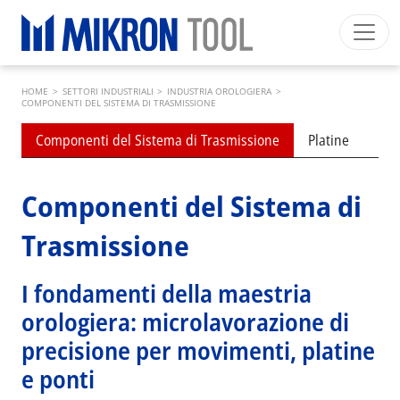
Skip to main content
Breadcrumb
Mikron Group
Automation
Machining
Tool
HOME
>
SETTORI INDUSTRIALI
>
INDUSTRIA OROLOGIERA
>
Italiano
Area riservata
Download
COMPONENTI DEL SISTEMA DI TRASMISSIONE
Submenu industries
Main navigation
Componenti del Sistema di Trasmissione
Platine
Pon
SETTORI INDUSTRIALI
PRODOTTI
Componenti del Sistema di
SERVIZI
Trasmissione
EXPERTISE
INSIDE MIKRON TOOL
I fondamenti della maestria
orologiera: microlavorazione di
precisione per movimenti, platine
e ponti