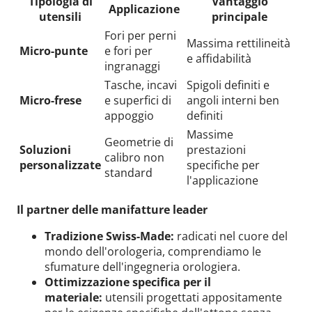
Tipologia di
Vantaggio
Applicazione
utensili
principale
Fori per perni
Massima rettilineità
Micro-punte
e fori per
e affidabilità
ingranaggi
Tasche, incavi
Spigoli definiti e
Micro-frese
e superfici di
angoli interni ben
appoggio
definiti
Massime
Geometrie di
Soluzioni
prestazioni
calibro non
personalizzate
specifiche per
standard
l'applicazione
Il partner delle manifatture leader
Tradizione Swiss-Made:
radicati nel cuore del
mondo dell'orologeria, comprendiamo le
sfumature dell'ingegneria orologiera.
Ottimizzazione specifica per il
materiale:
utensili progettati appositamente