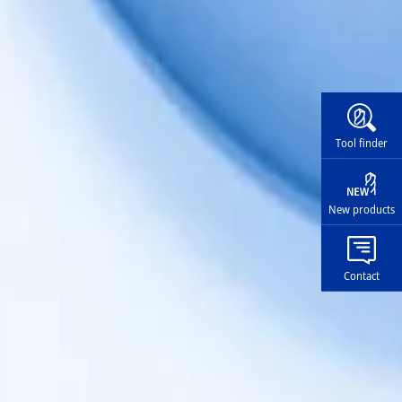
Widg
Tool finder
New products
Contact