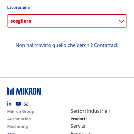
Lavorazione
scegliere
Non hai trovato quello che cerchi? Contattaci!
Footer social
Group menu
Main navigation
Settori Industriali
Mikron Group
Automation
Prodotti
Servizi
Machining
Expertise
Tool