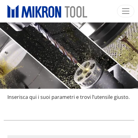
Skip to main content
Mikron Group
Automation
Machining
Tool
Italiano
Area riservata
Download
Main navigation
SETTORI INDUSTRIALI
PRODOTTI
SERVIZI
EXPERTISE
Inserisca qui i suoi parametri e trovi l’utensile giusto.
INSIDE MIKRON TOOL