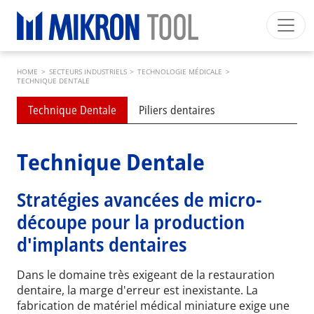
Skip to main content
Breadcrumb
Mikron Group
Automation
Machining
Tool
HOME
>
SECTEURS INDUSTRIELS
>
TECHNOLOGIE MÉDICALE
>
Français
Mon Compte
Download
TECHNIQUE DENTALE
Submenu industries
Main navigation
Technique Dentale
Piliers dentaires
SECTEURS INDUSTRIELS
PRODUITS
Technique Dentale
SERVICES
Stratégies avancées de micro-
EXPERTISE
découpe pour la production
INSIDE MIKRON TOOL
d'implants dentaires
Dans le domaine très exigeant de la restauration
dentaire, la marge d'erreur est inexistante. La
fabrication de matériel médical miniature exige une