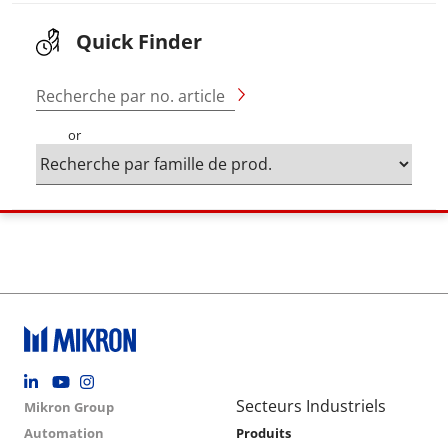
Quick Finder
Recherche par no. article
or
Footer social
Group menu
Main navigation
Secteurs Industriels
Mikron Group
Automation
Produits