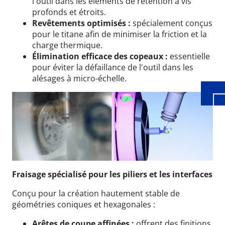
l'outil dans les éléments de rétention à vis
profonds et étroits.
Revêtements optimisés :
spécialement conçus
Wid
pour le titane afin de minimiser la friction et la
charge thermique.
Élimination efficace des copeaux :
essentielle
pour éviter la défaillance de l'outil dans les
alésages à micro-échelle.
Fraisage spécialisé pour les piliers et les interfaces
Conçu pour la création hautement stable de
géométries coniques et hexagonales :
Arêtes de coupe affinées :
offrent des finitions