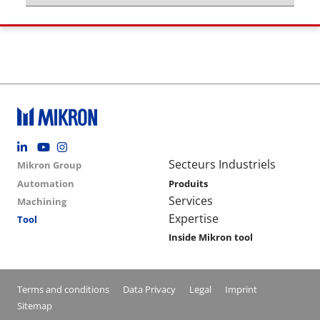
Footer social
Group menu
Main navigation
Secteurs Industriels
Mikron Group
Automation
Produits
Services
Machining
Expertise
Tool
Inside Mikron tool
Conditions footer menu
Terms and conditions
Data Privacy
Legal
Imprint
Sitemap