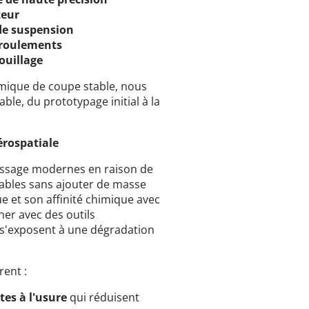
teur
de suspension
e roulements
ouillage
namique de coupe stable, nous
le, du prototypage initial à la
érospatiale
rissage modernes en raison de
rables sans ajouter de masse
e et son affinité chimique avec
ner avec des outils
s s'exposent à une dégradation
rent :
tes à l'usure
qui réduisent