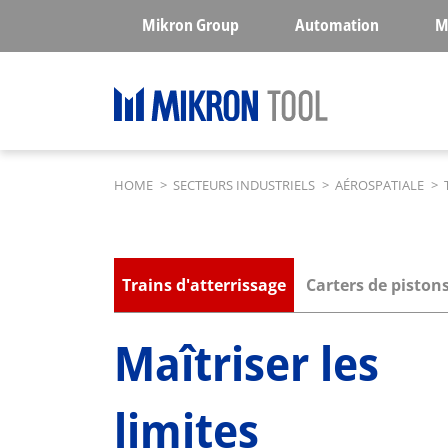
Skip to main content
Mikron Group
Automation
M
Breadcrumb
HOME
>
SECTEURS INDUSTRIELS
>
AÉROSPATIALE
>
Submenu industries
Trains d'atterrissage
Carters de piston
Maîtriser les
limites