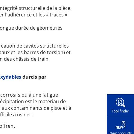
ntégrité structurelle de la pièce.
er l'adhérence et les « traces »
 longue durée de géométries
éation de cavités structurelles
paux et les barres de torsion) et
 des châssis de train
noxydables
durcis par
orrosifs ou à une fatigue
Widg
écipitation est le matériau de
er aux contaminants de piste et à
Tool finder
ficile à usiner.
offrent :
New products