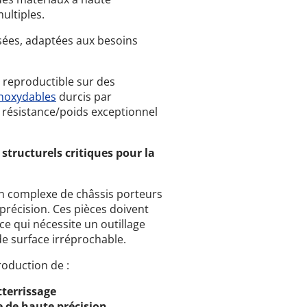
ultiples.
sées, adaptées aux besoins
 reproductible sur des
inoxydables
durcis par
t résistance/poids exceptionnel
structurels critiques pour la
on complexe de châssis porteurs
précision. Ces pièces doivent
 ce qui nécessite un outillage
de surface irréprochable.
roduction de :
tterrissage
e de haute précision