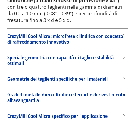
cilindriche (piccolo smusso di protezione a 45°)
con tre o quattro taglienti nella gamma di diametri
da 0.2 a 1.0 mm (.008" - .039") e per profondità di
fresatura fino a 3 x d e 5 x d.
CrazyMill Cool Micro: microfresa cilindrica con concetto
di raffreddamento innovativo
Speciale geometria con capacità di taglio e stabilità
ottimali
Geometrie dei taglienti specifiche per i materiali
Gradi di metallo duro ultrafini e tecniche di rivestimento
all'avanguardia
CrazyMill Cool Micro specifico per l'applicazione
Wid