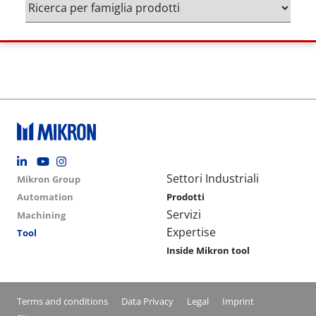
Footer social
Group menu
Main navigation
Settori Industriali
Mikron Group
Automation
Prodotti
Servizi
Machining
Expertise
Tool
Inside Mikron tool
Conditions footer menu
Terms and conditions
Data Privacy
Legal
Imprint