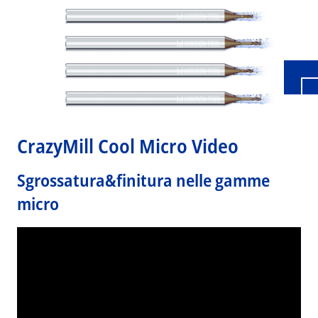
CrazyMill Cool Micro Video
Sgrossatura&finitura nelle gamme
micro