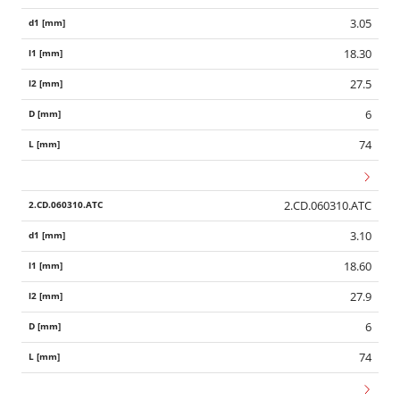
3.05
18.30
27.5
6
74
2.CD.060310.ATC
3.10
18.60
27.9
6
74