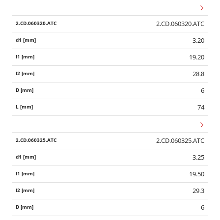
2.CD.060320.ATC
3.20
19.20
28.8
6
74
2.CD.060325.ATC
3.25
19.50
29.3
6