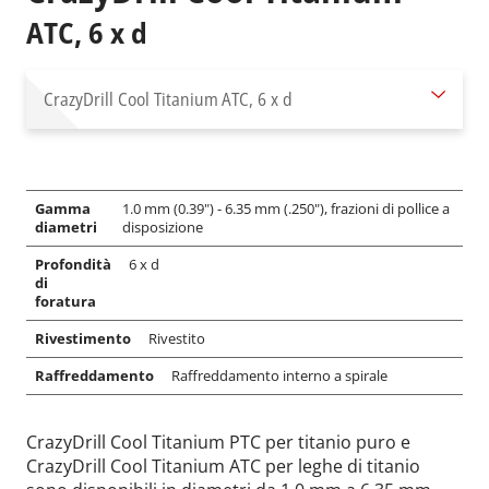
ATC, 6 x d
CrazyDrill Cool Titanium
ATC, 6 x d
Gamma
1.0 mm (0.39") - 6.35 mm (.250"), frazioni di pollice a
diametri
disposizione
Profondità
6 x d
di
foratura
Rivestimento
Rivestito
Raffreddamento
Raffreddamento interno a spirale
CrazyDrill Cool Titanium PTC per titanio puro e
CrazyDrill Cool Titanium ATC per leghe di titanio