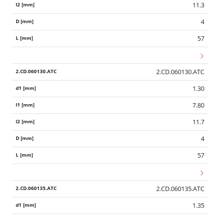
11.3
4
57
2.CD.060130.ATC
1.30
7.80
11.7
4
57
2.CD.060135.ATC
1.35