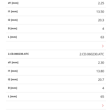
2.25
13.50
20.3
4
63
2.CD.060230.ATC
2.30
13.80
20.7
4
65