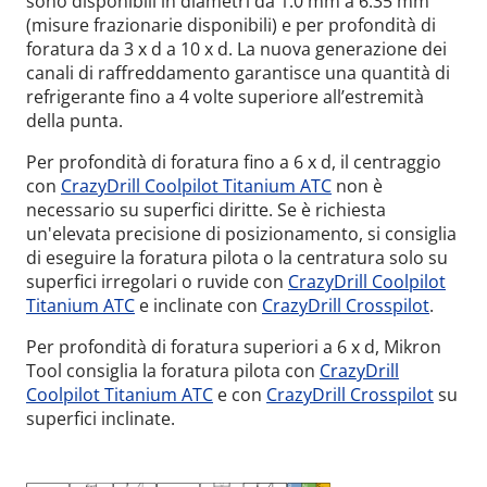
sono disponibili in diametri da 1.0 mm a 6.35 mm
(misure frazionarie disponibili) e per profondità di
foratura da 3 x d a 10 x d. La nuova generazione dei
canali di raffreddamento garantisce una quantità di
refrigerante fino a 4 volte superiore all’estremità
della punta.
Per profondità di foratura fino a 6 x d, il centraggio
con
CrazyDrill Coolpilot Titanium ATC
non è
necessario su superfici diritte. Se è richiesta
un'elevata precisione di posizionamento, si consiglia
di eseguire la foratura pilota o la centratura solo su
superfici irregolari o ruvide con
CrazyDrill Coolpilot
Titanium ATC
e inclinate con
CrazyDrill Crosspilot
.
Per profondità di foratura superiori a 6 x d, Mikron
Tool consiglia la foratura pilota con
CrazyDrill
Coolpilot Titanium ATC
e con
CrazyDrill Crosspilot
su
superfici inclinate.