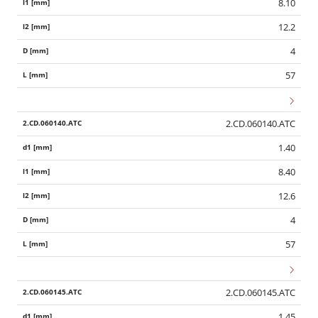
8.10
12.2
4
57
2.CD.060140.ATC
1.40
8.40
12.6
4
57
2.CD.060145.ATC
1.45