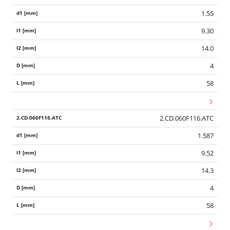
1.55
9.30
14.0
4
58
2.CD.060F116.ATC
1.587
9.52
14.3
4
58