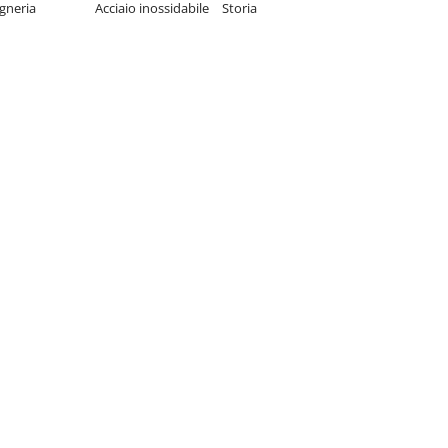
gneria
Acciaio inossidabile
Storia
Titanio
Perché Mikron
Tool
Superleghe
Presenza globale
Leghe CoCr
Il nostro marchio
Lavora con noi
Sostenibilità
News & Events
News
Events
Nuovi prodotti
Media Library
Contatti & Sedi