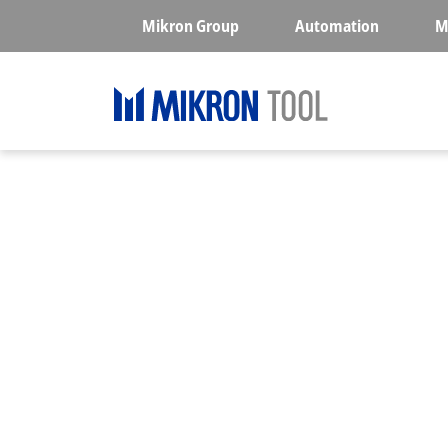
Skip to main content
Mikron Group
Automation
M