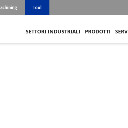
achining
Tool
Main navigation
SETTORI INDUSTRIALI
PRODOTTI
SERV