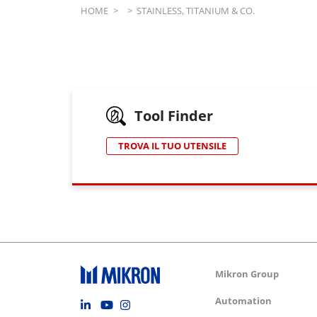
Breadcrumb
HOME
>
>
STAINLESS, TITANIUM & CO.
Tool Finder
TROVA IL TUO UTENSILE
Group m
Mikron Group
Footer social
Automation