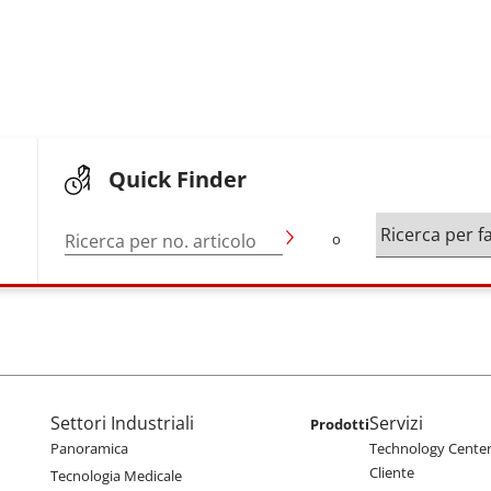
Quick Finder
Ricerca per no. articolo
o
enu
Main navigation
Settori Industriali
Servizi
Prodotti
Panoramica
Technology Center 
Cliente
Tecnologia Medicale