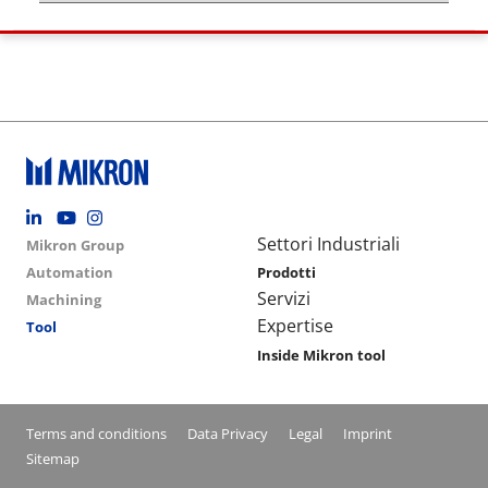
Footer social
Group menu
Main navigation
Settori Industriali
Mikron Group
Automation
Prodotti
Servizi
Machining
Expertise
Tool
Inside Mikron tool
Conditions footer menu
Terms and conditions
Data Privacy
Legal
Imprint
Sitemap