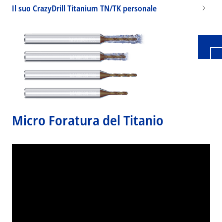
Il suo CrazyDrill Titanium TN/TK personale
Micro Foratura del Titanio