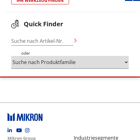
IHR WERKZEUG FINDEN
Quick Finder
Suche nach Artikel-Nr.
oder
Footer social
Group menu
Main navigation
Industriesegmente
Mikron Group