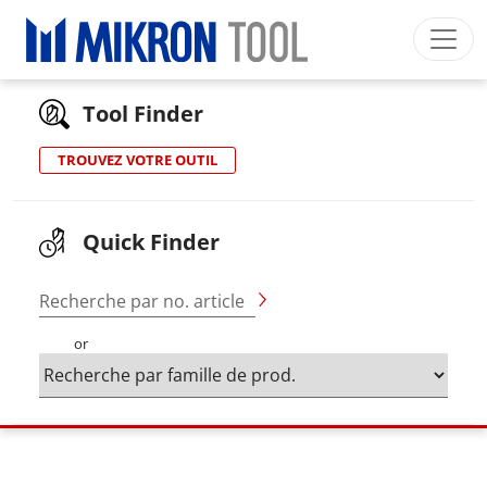
Breadcrumb
Skip to main content
HOME
>
>
SERVICES
Mikron Group
Automation
Machining
Tool
Tool Finder
Français
Mon Compte
Download
TROUVEZ VOTRE OUTIL
Main navigation
SECTEURS INDUSTRIELS
PRODUITS
Quick Finder
SERVICES
Recherche par no. article
EXPERTISE
or
INSIDE MIKRON TOOL
Wid