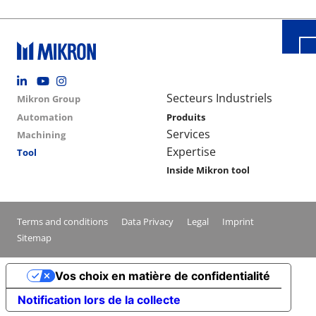
Footer social
Group menu
Main navigation
Secteurs Industriels
Mikron Group
Automation
Produits
Services
Machining
Expertise
Tool
Inside Mikron tool
Conditions footer menu
Terms and conditions
Data Privacy
Legal
Imprint
Sitemap
Vos choix en matière de confidentialité
Notification lors de la collecte