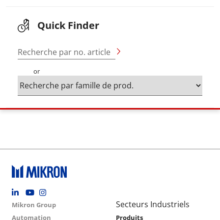
Quick Finder
Recherche par no. article
or
Footer social
Group menu
Main navigation
Secteurs Industriels
Mikron Group
Automation
Produits