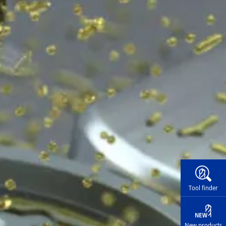
Widg
Tool finder
New products