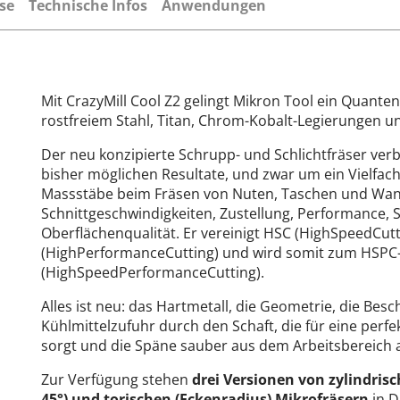
se
Technische Infos
Anwendungen
Mit CrazyMill Cool Z2 gelingt Mikron Tool ein Quanten
rostfreiem Stahl, Titan, Chrom-Kobalt-Legierungen u
Der neu konzipierte Schrupp- und Schlichtfräser verbe
bisher möglichen Resultate, und zwar um ein Vielfach
Massstäbe beim Fräsen von Nuten, Taschen und Wan
Schnittgeschwindigkeiten, Zustellung, Performance, 
Oberflächenqualität. Er vereinigt HSC (HighSpeedCut
(HighPerformanceCutting) und wird somit zum HSPC
(HighSpeedPerformanceCutting).
Alles ist neu: das Hartmetall, die Geometrie, die Bes
Kühlmittelzufuhr durch den Schaft, die für eine per
sorgt und die Späne sauber aus dem Arbeitsbereich 
Zur Verfügung stehen
drei Versionen von zylindris
45°) und torischen (Eckenradius) Mikrofräsern
in D