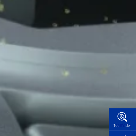
Widg
Tool finder