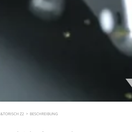
H&TORISCH Z2
>
BESCHREIBUNG