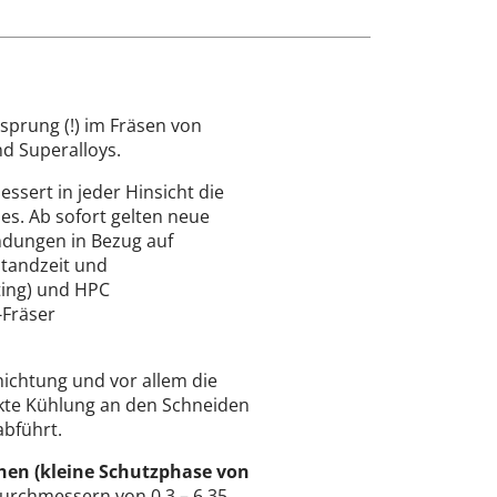
sprung (!) im Fräsen von
nd Superalloys.
ssert in jeder Hinsicht die
es. Ab sofort gelten neue
dungen in Bezug auf
Standzeit und
ting) und HPC
-Fräser
chichtung und vor allem die
fekte Kühlung an den Schneiden
abführt.
chen (kleine Schutzphase von
urchmessern von 0.3 – 6.35