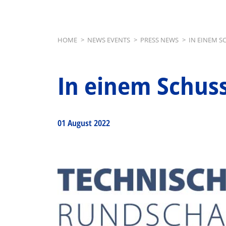
Breadcrumb
HOME
>
NEWS EVENTS
>
PRESS NEWS
>
IN EINEM S
In einem Schus
01 August 2022