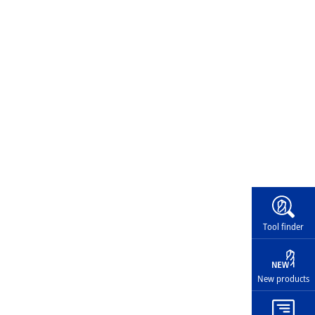
Widg
Tool finder
New products