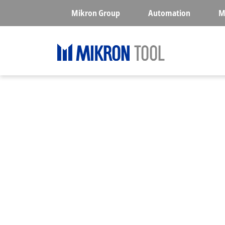
Skip to main content
Mikron Group
Automation
M