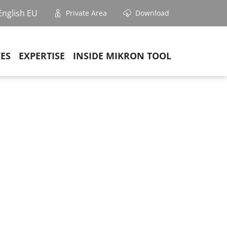
English EU
Private Area
Download
CES
EXPERTISE
INSIDE MIKRON TOOL